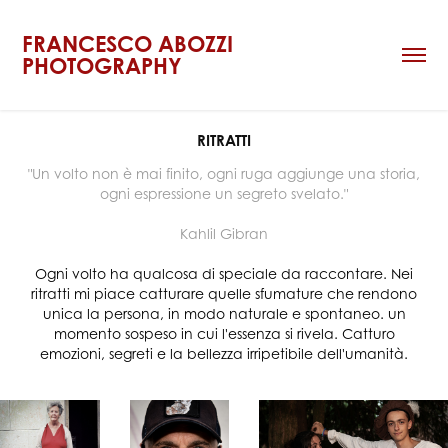
FRANCESCO ABOZZI 
PHOTOGRAPHY
RITRATTI
"Un volto non è mai finito, ogni ruga aggiunge una storia,
ogni espressione un segreto svelato."
Kahlil Gibran
Ogni volto ha qualcosa di speciale da raccontare. Nei
ritratti mi piace catturare quelle sfumature che rendono
unica la persona, in modo naturale e spontaneo. un
momento sospeso in cui l'essenza si rivela. Catturo
emozioni, segreti e la bellezza irripetibile dell'umanità.